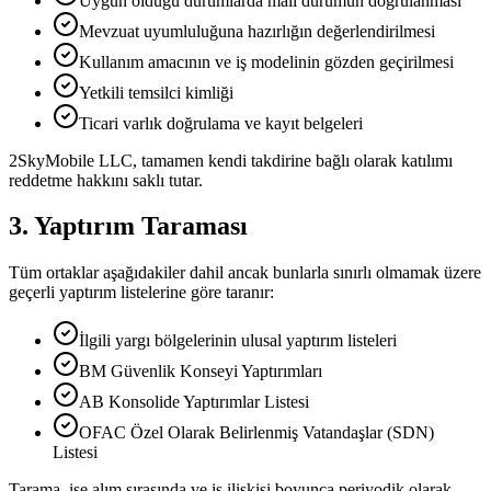
Uygun olduğu durumlarda mali durumun doğrulanması
Mevzuat uyumluluğuna hazırlığın değerlendirilmesi
Kullanım amacının ve iş modelinin gözden geçirilmesi
Yetkili temsilci kimliği
Ticari varlık doğrulama ve kayıt belgeleri
2SkyMobile LLC, tamamen kendi takdirine bağlı olarak katılımı
reddetme hakkını saklı tutar.
3. Yaptırım Taraması
Tüm ortaklar aşağıdakiler dahil ancak bunlarla sınırlı olmamak üzere
geçerli yaptırım listelerine göre taranır:
İlgili yargı bölgelerinin ulusal yaptırım listeleri
BM Güvenlik Konseyi Yaptırımları
AB Konsolide Yaptırımlar Listesi
OFAC Özel Olarak Belirlenmiş Vatandaşlar (SDN)
Listesi
Tarama, işe alım sırasında ve iş ilişkisi boyunca periyodik olarak