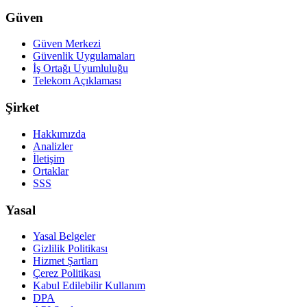
Güven
Güven Merkezi
Güvenlik Uygulamaları
İş Ortağı Uyumluluğu
Telekom Açıklaması
Şirket
Hakkımızda
Analizler
İletişim
Ortaklar
SSS
Yasal
Yasal Belgeler
Gizlilik Politikası
Hizmet Şartları
Çerez Politikası
Kabul Edilebilir Kullanım
DPA