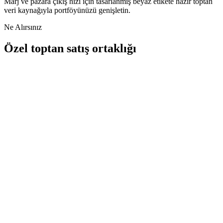
Marj ve pazara çıkış hızı için tasarlanmış beyaz etikete hazır toptan
veri kaynağıyla portföyünüzü genişletin.
Ne Alırsınız
Özel toptan satış ortaklığı